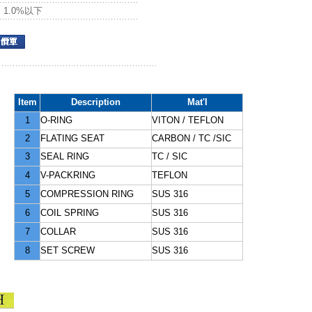
le：1.0%以下
Item
Description
Mat'I
1
O-RING
VITON / TEFLON
2
FLATING SEAT
CARBON / TC /SIC
3
SEAL RING
TC / SIC
4
V-PACKRING
TEFLON
5
COMPRESSION RING
SUS 316
6
COIL SPRING
SUS 316
7
COLLAR
SUS 316
8
SET SCREW
SUS 316