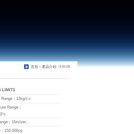
首頁 >
產品介紹
>T-911B
 LIMITS
e Range：12kg/c㎡
ture Range：
0°c
ange：15m/sec.
ty：150,000cp