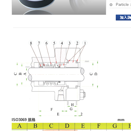
Partic
ISO3069 規格 mm