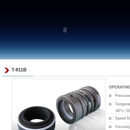
T-911B
OPERATING
Pressur
Tempera
-60°c~25
Speed R
Viscosi