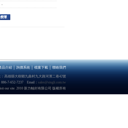
：-
產品介紹
│
詢價系統
│
檔案下載
│
聯絡我們
址：高雄縣大樹鄉九曲村九大路河濱二巷42號
：886-7-652-7237 Email：
sales@singli.com.tw
68 to visit our site. 2010 新力軸封有限公司 版權所有