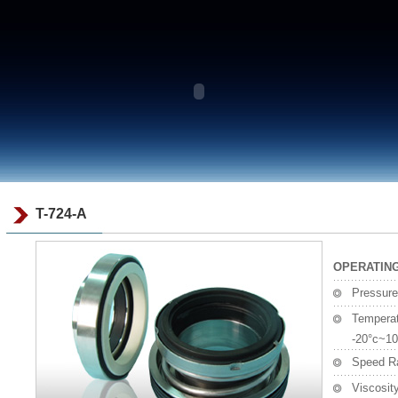
T-724-A
OPERATING
Pressur
Tempera
-20°c~10
Speed R
Viscosit