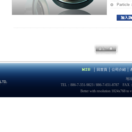
Particle
│
回首頁
│
公司介紹
│
地
TEL：886-7-351-9823 / 886-7-651-8787 FAX
Better with resolution 1024x7