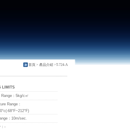
首頁 >
產品介紹
>T-724-A
 LIMITS
e Range：5kg/c㎡
ture Range：
0°c(-68°F~212°F)
ange：10m/sec.
y：-